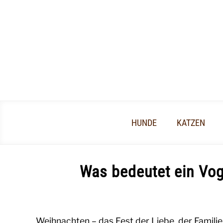
Skip
to
content
HUNDE
KATZEN
Was bedeutet ein Vo
Written
by
Die
Weihnachten – das Fest der Liebe, der Familie 