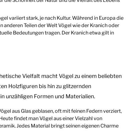
r die Schönheit der Natur und die Vielfalt des Lebens
gel variiert stark, je nach Kultur. Während in Europa die
n anderen Teilen der Welt Vögel wie der Kranich oder
tuelle Bedeutungen tragen. Der Kranich etwa gilt in
thetische Vielfalt macht Vögel zu einem beliebten
 Holzfiguren bis hin zu glitzernden
in unzähligen Formen und Materialien.
Vögel aus Glas geblasen, oft mit feinen Federn verziert,
 Heute findet man Vögel aus einer Vielzahl von
 Keramik. Jedes Material bringt seinen eigenen Charme