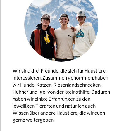
äne?
ick
nsspanne
Wir sind drei Freunde, die sich für Haustiere
interessieren. Zusammen genommen, haben
er
wir Hunde, Katzen, Riesenlandschnecken,
l
Hühner und Igel von der Igelnothilfe. Dadurch
haben wir einige Erfahrungen zu den
m
jeweiligen Tierarten und natürlich auch
Wissen über andere Haustiere, die wir euch
gerne weitergeben.
l