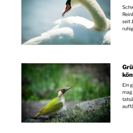
Schw
Rein
seit
ruhig
Grü
kön
Ein 
mag 
tats
auff