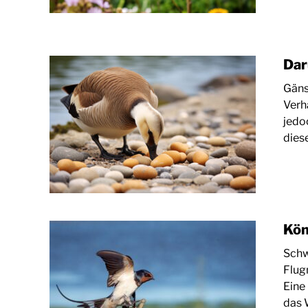
Dar
Gäns
Verh
jedoc
diese
Kön
Schw
Flug
Eine 
das W