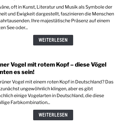
Wie
äne, oft in Kunst, Literatur und Musik als Symbole der
lange
heit und Ewigkeit dargestellt, faszinieren die Menschen
leben
 Jahrtausenden. Ihre majestätische Präsenz auf einem
Schw
en See oder...
Ein
Einbl
WEITERLESEN
in
ihre
Lebe
ner Vogel mit rotem Kopf – diese Vögel
link
to
nten es sein!
Grün
grüner Vogel mit einem roten Kopf in Deutschland? Das
Voge
zunächst ungewöhnlich klingen, aber es gibt
mit
ächlich einige Vogelarten in Deutschland, die diese
rote
ällige Farbkombination...
Kopf
–
WEITERLESEN
diese
Vöge