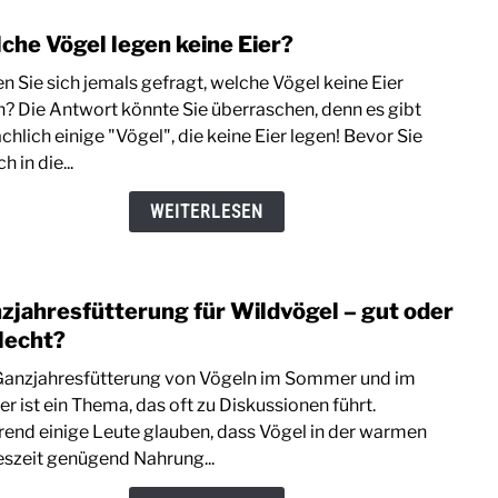
könn
che Vögel legen keine Eier?
link
es
to
sein!
n Sie sich jemals gefragt, welche Vögel keine Eier
Welc
n? Die Antwort könnte Sie überraschen, denn es gibt
Vöge
chlich einige "Vögel", die keine Eier legen! Bevor Sie
legen
h in die...
keine
Eier?
WEITERLESEN
zjahresfütterung für Wildvögel – gut oder
link
to
lecht?
Ganzj
Ganzjahresfütterung von Vögeln im Sommer und im
für
r ist ein Thema, das oft zu Diskussionen führt.
Wild
end einige Leute glauben, dass Vögel in der warmen
–
eszeit genügend Nahrung...
gut
oder