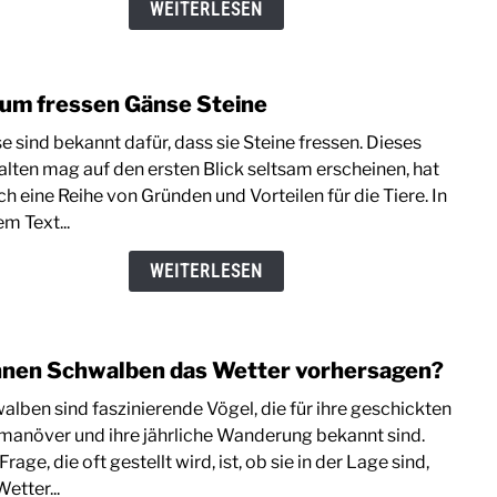
WEITERLESEN
schle
um fressen Gänse Steine
link
to
e sind bekannt dafür, dass sie Steine fressen. Dieses
Daru
alten mag auf den ersten Blick seltsam erscheinen, hat
fress
h eine Reihe von Gründen und Vorteilen für die Tiere. In
Gäns
m Text...
Stein
WEITERLESEN
nen Schwalben das Wetter vorhersagen?
link
to
alben sind faszinierende Vögel, die für ihre geschickten
Könn
manöver und ihre jährliche Wanderung bekannt sind.
Schw
Frage, die oft gestellt wird, ist, ob sie in der Lage sind,
das
etter...