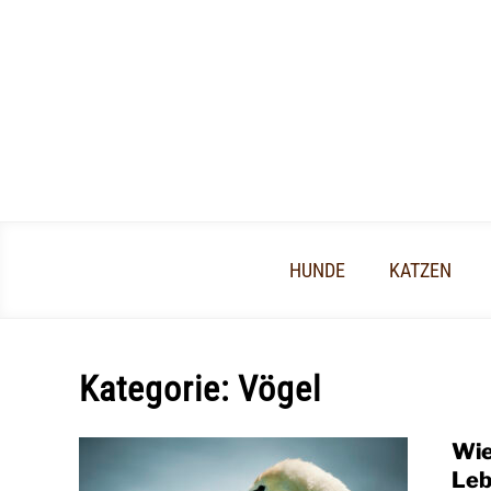
Skip
to
content
HUNDE
KATZEN
Kategorie:
Vögel
Wie
Leb