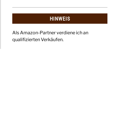
ten
HINWEIS
he
l
Als Amazon-Partner verdiene ich an
qualifizierten Verkäufen.
ahresfütterung
vögel