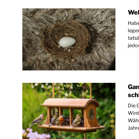
Wel
Habe
lege
tatsä
jedoc
Gan
sch
Die 
Winte
Währ
Jahr