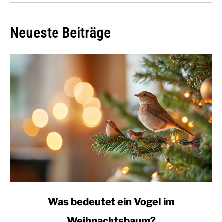
Neueste Beiträge
link
Was bedeutet ein Vogel im
to
Weihnachtsbaum?
Was