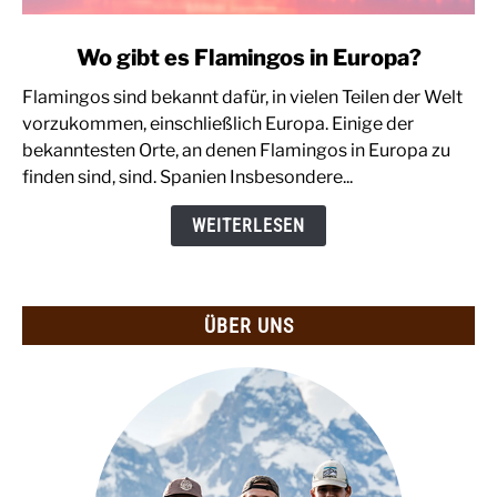
link
Wo gibt es Flamingos in Europa?
to
Flamingos sind bekannt dafür, in vielen Teilen der Welt
Wo
vorzukommen, einschließlich Europa. Einige der
gibt
bekanntesten Orte, an denen Flamingos in Europa zu
es
finden sind, sind. Spanien Insbesondere...
Flamingos
in
WEITERLESEN
Europa?
ÜBER UNS