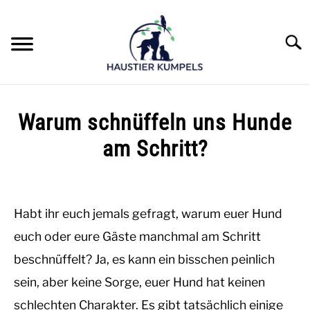
Skip
to
content
Searc
HUNDE
Warum schnüffeln uns Hunde
KATZEN
am Schritt?
Written
VÖGEL
by
Die
Habt ihr euch jemals gefragt, warum euer Hund
ANDERE TIERE
Haustierkumpels
euch oder eure Gäste manchmal am Schritt
in
INSEKTEN
beschnüffelt? Ja, es kann ein bisschen peinlich
Hunde
sein, aber keine Sorge, euer Hund hat keinen
REPTILIEN
schlechten Charakter. Es gibt tatsächlich einige