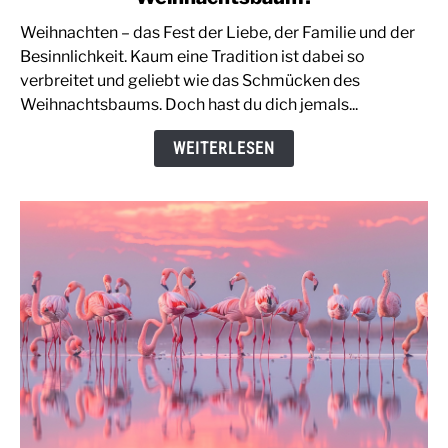
bedeutet
Weihnachten – das Fest der Liebe, der Familie und der
ein
Besinnlichkeit. Kaum eine Tradition ist dabei so
Vogel
verbreitet und geliebt wie das Schmücken des
im
Weihnachtsbaums. Doch hast du dich jemals...
Weihnachtsbaum?
WEITERLESEN